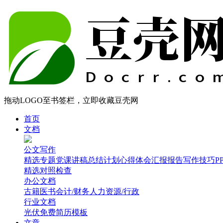
拖动LOGO至书签栏，立即收藏豆壳网
首页
文档
公文写作
精选专题
党课讲稿
总结计划
心得体会
汇报报告
写作技巧
P
精选
对照检查
办公文档
古籍医书
会计/财务
人力资源/行政
行业文档
光伏
免费简历模板
文章