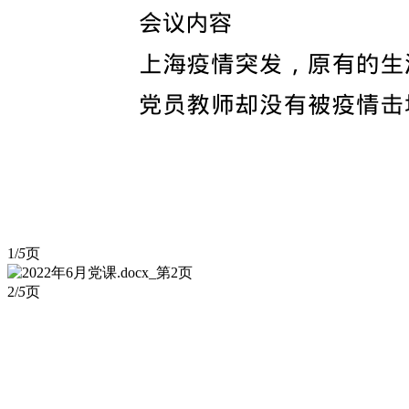
1/
5
页
2/
5
页