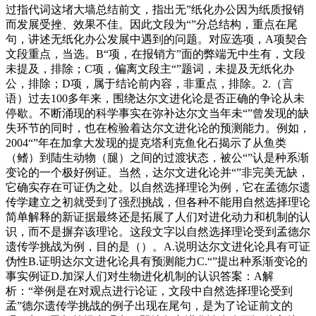
过指代词这堵大墙总结前文，指出无”纸化办公因为纸质报销
而发展受挫、效果不佳。因此文段为“”分总结构，重点在尾
句，讲述无纸化办公发展中遇到的问题。对应选项，A项契合
文段重点，当选。B“项，在报销方”面的弊端无中生有，文段
未提及，排除；C项，偏离文段主“”题词，未提及无纸化办
公，排除；D项，属于结论前内容，非重点，排除。2.（言
语）过去100多年来，围绕达尔文进化论是否正确的争论从未
停歇。不断涌现的科学事实在弥补达尔文当年未“”曾发现的缺
失环节的同时，也在检验着达尔文进化论的预测能力。例如，
2004“”年在加拿大发现的提克塔利克鱼化石揭示了从鱼类
（鳍）到陆生动物（腿）之间的过渡状态，被公“”认是种系渐
变论的一个极好例证。当然，达尔文进化论并“”非完美无缺，
它确实存在可证伪之处。以自然选择理论为例，它在孟德尔遗
传学建立之初就受到了强烈挑战，但各种不能用自然选择理论
简单解释的新证据最终还是拓展了人们对进化动力和机制的认
识，而不是摒弃该理论。这段文字以自然选择理论受到孟德尔
遗传学挑战为例，目的是（）。A.说明达尔文进化论具有可证
伪性B.证明达尔文进化论具有预测能力C.“”提出种系渐变论的
事实例证D.加深人们对生物进化机制的认识答案：A解
析：“举例是在对观点进行论证，文段中自然选择理论受到
孟”德尔遗传学挑战的例子出现在尾句，是为了论证前文的