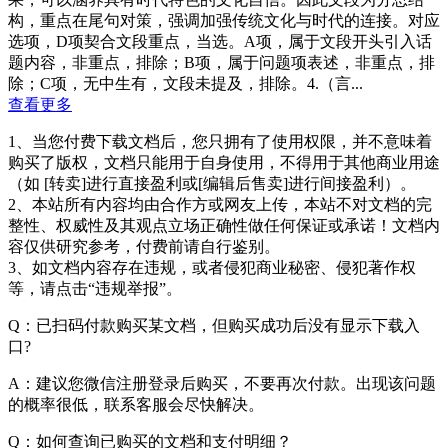
构，重点在尾句对策，强调加强传统文化与时代的连接。对应
选项，D项契合文段重点，当选。A项，属于文段开头引入话
题内容，非重点，排除；B项，属于问题项表述，非重点，排
除；C项，无中生有，文段未提及，排除。4.（言...
查看更多
1、当您付费下载文档后，您只拥有了使用权限，并不意味着
购买了版权，文档只能用于自身使用，不得用于其他商业用途
（如 [转卖]进行直接盈利或[编辑后售卖]进行间接盈利）。
2、本站所有内容均由合作方或网友上传，本站不对文档的完
整性、权威性及其观点立场正确性做任何保证或承诺！文档内
容仅供研究参考，付费前请自行鉴别。
3、如文档内容存在违规，或者侵犯商业秘密、侵犯著作权
等，请点击“违规举报”。
Q：已扫码付款购买某文档，但购买成功后没有显示下载入
口?
A：建议您微信注册登录后购买，不要再次付款。出现该问题
的概率很低，联系客服会尽快解决。
Q：如何查询已购买的文档和支付明细？