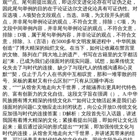
观“”点。尾句前提出观点，即达尔文进化论存在可证伪之处，
因此尾句举例的目的在于论证达尔文进化论具有可证伪性。对
应选项，A项契合文段观点，当选。B项，为文段开头的观
点，并非尾句举例论证的观点，不符合文意，排除；C项，为
文段中间举例内容，并非尾句举例论证的观点，不符合文意，
排除；D项，属于尾句举例内容，并非论证的观点，不符合文
意，排除。3.（言语）在5000多年文明发展进程中，中华民族
创造“了博大精深的灿烂文化。在当下，如何让收藏在禁宫里
的文物、陈列在广阔大地上的遗产、书写在古籍里的文字都活
起”来，已成为我们必须面对的现实问题。试想，如果传统文
化失去了与时代的连接、缺少了与现代人的情感沟通和心灵
默“”契，仅止于几个人在书房中互相叹赏，那和一堆零散的符
号、呆板的素材又有什么区别?“”只有从沉睡中再出
发，“”“”从馆舍天地走向大千世界，才能涵养出更具时代特色
的、富有创新力的文化自信。这段文字旨在强调（）。A.中华
民族拥有博大精深的传统文化B.“”如何让文物活起来是我们必
须面对的问题C.文物应走出封闭状态，向公众开放D.传统文化
应加强与时代的连接答案：D解析：文段首先引入话题，讲述
我国有着博大精深的文化；紧接着提出问题，即如何让文化活
起来；最后通过设问的形式提出“”“对策，即加强传统文化与
时代的连接，从馆舍天地走向大”千世界，并讲述其带来的结
果，可以涵养具有时代特色的文化自信。因此文段为分总结