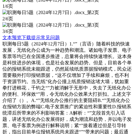
1/
6
页
2/
6
页
3/
6
页
文本预览
下载提示
常见问题
职测每日5题（2024年12月7日）1.“”（言语）随着科技的快速
发展，无纸化办公成为一种趋势和潮流。诸如电子发票、电子
客票等均已在全国逐步推进，总量将会持续快速增长。这本身
是科技进步的体现，也是社会发展的趋势。但是，目前各个单
位的报销系统未能跟进，仍然延续纸质票据报销模式，民众还
需要额外打印报销票据，“这不仅增加了手续和麻烦，也不利
于资源节约。当无纸”化办公撞上纸质报销这堵大墙，犹如重
拳打进棉花，千钧之“”力被消解于无形中，失去了无纸化办公
的便利、环保效“”用，令无纸化办公效果大打折扣。上述文字
介绍了（）。A.“”无纸化办公推行的主要阻碍B.“”无纸化办公
在报销方面的弊端C.电子发票推广的紧迫性和重要性D.报销系
统滞后所带来的不利影响答案：A解析：“”文段首先引入话
题，讲述无纸化办公发展得好，成为潮流和趋势，并以电子发
票、电子客票为例进行解释说明；紧“”接着通过但是引导转
折，指出目前单位报销系统尚未跟进“”“带来的问题；最后通