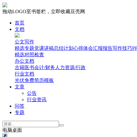
拖动LOGO至书签栏，立即收藏豆壳网
首页
文档
公文写作
精选专题
党课讲稿
总结计划
心得体会
汇报报告
写作技巧
P
精选
对照检查
办公文档
古籍医书
会计/财务
人力资源/行政
行业文档
光伏
免费简历模板
文章
公告
行业资讯
问答
专题
电脑桌面