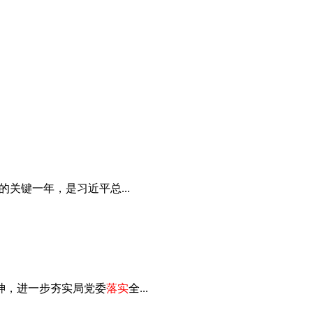
关键一年，是习近平总...
神，进一步夯实局党委
落实
全...