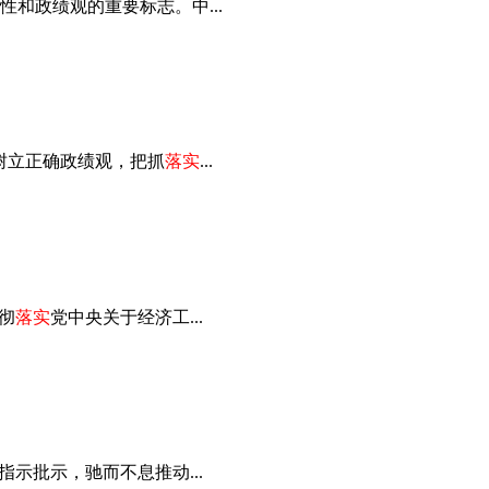
和政绩观的重要标志。中...
树立正确政绩观，把抓
落实
...
彻
落实
党中央关于经济工...
示批示，驰而不息推动...