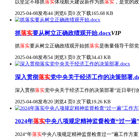
以坚定不移抓
落实
体现航天建设新作为抓
落实
，是党的政
2025-04-08发布
44 浏览
6 页
0 次下载
165.68 KB
抓
落实
要从树立正确政绩观开始.docx
VIP
抓
落实
要从树立正确政绩观开始抓
落实
是衡量领导干部党
2025-04-08发布
54 浏览
3 页
0 次下载
34.43 KB
深入贯彻
落实
党中央关于经济工作的决策部署.do
深入贯彻
落实
党中央关于经济工作的决策部署“近日举行
2025-04-08发布
20 浏览
4 页
0 次下载
19.26 KB
2024年
落实
中央八项规定精神监督检查“过一遍”工
2024“年
落实
中央八项规定精神监督检查过一”遍工作方案