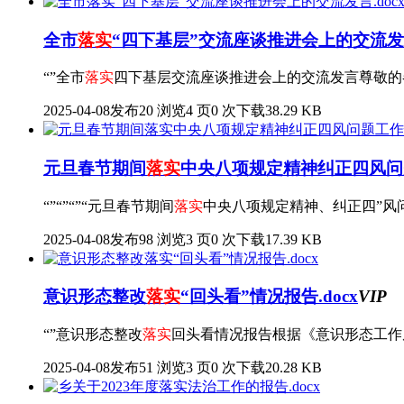
全市
落实
“四下基层”交流座谈推进会上的交流发言.
“”全市
落实
四下基层交流座谈推进会上的交流发言尊敬的各
2025-04-08发布
20 浏览
4 页
0 次下载
38.29 KB
元旦春节期间
落实
中央八项规定精神纠正四风问题
“”“”“”“元旦春节期间
落实
中央八项规定精神、纠正四”风问
2025-04-08发布
98 浏览
3 页
0 次下载
17.39 KB
意识形态整改
落实
“回头看”情况报告.docx
VIP
“”意识形态整改
落实
回头看情况报告根据《意识形态工作反
2025-04-08发布
51 浏览
3 页
0 次下载
20.28 KB