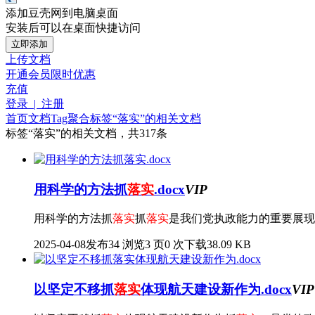
添加豆壳网到电脑桌面
安装后可以在桌面快捷访问
立即添加
上传文档
开通会员
限时优惠
充值
登录 | 注册
首页
文档
Tag聚合标签
“落实”的相关文档
标签
“落实”
的相关文档，共317条
用科学的方法抓
落实
.docx
VIP
用科学的方法抓
落实
抓
落实
是我们党执政能力的重要展现
2025-04-08发布
34 浏览
3 页
0 次下载
38.09 KB
以坚定不移抓
落实
体现航天建设新作为.docx
VIP