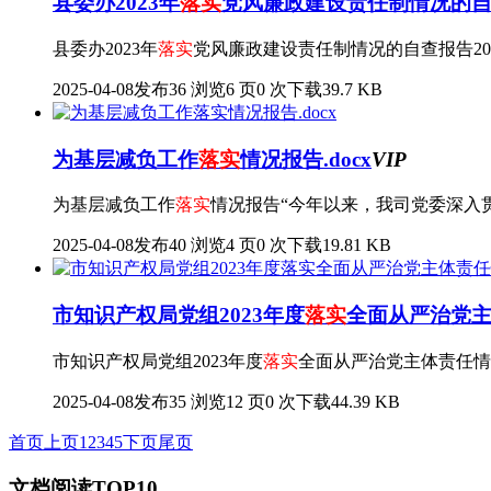
县委办2023年
落实
党风廉政建设责任制情况的自查
县委办2023年
落实
党风廉政建设责任制情况的自查报告20
2025-04-08发布
36 浏览
6 页
0 次下载
39.7 KB
为基层减负工作
落实
情况报告.docx
VIP
为基层减负工作
落实
情况报告“今年以来，我司党委深入
2025-04-08发布
40 浏览
4 页
0 次下载
19.81 KB
市知识产权局党组2023年度
落实
全面从严治党主体
市知识产权局党组2023年度
落实
全面从严治党主体责任情
2025-04-08发布
35 浏览
12 页
0 次下载
44.39 KB
首页
上页
1
2
3
4
5
下页
尾页
文档阅读TOP10