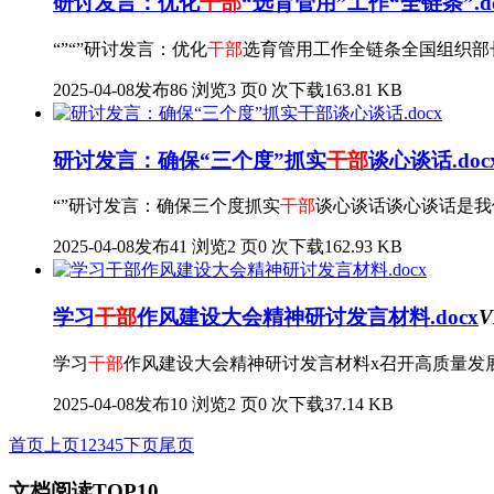
研讨发言：优化
干部
“选育管用”工作“全链条”.do
“”“”研讨发言：优化
干部
选育管用工作全链条全国组织部
2025-04-08发布
86 浏览
3 页
0 次下载
163.81 KB
研讨发言：确保“三个度”抓实
干部
谈心谈话.doc
“”研讨发言：确保三个度抓实
干部
谈心谈话谈心谈话是我
2025-04-08发布
41 浏览
2 页
0 次下载
162.93 KB
学习
干部
作风建设大会精神研讨发言材料.docx
V
学习
干部
作风建设大会精神研讨发言材料x召开高质量发
2025-04-08发布
10 浏览
2 页
0 次下载
37.14 KB
首页
上页
1
2
3
4
5
下页
尾页
文档阅读TOP10