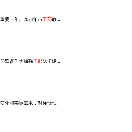
要一年。2024年市
干部
教...
任监督作为加强
干部
队伍建...
和实际需求，对标“新...