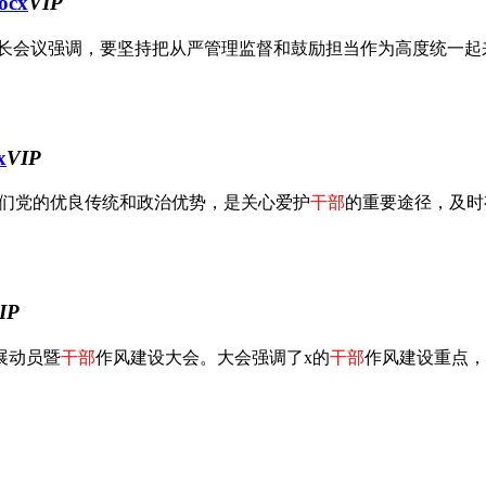
cx
VIP
长会议强调，要坚持把从严管理监督和鼓励担当作为高度统一起来，
x
VIP
们党的优良传统和政治优势，是关心爱护
干部
的重要途径，及时有
IP
展动员暨
干部
作风建设大会。大会强调了x的
干部
作风建设重点，并