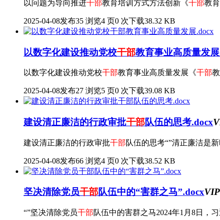
以问题为导向推进
干部
教育培训方式方法创新《
干部
教育
2025-04-08发布
35 浏览
4 页
0 次下载
38.32 KB
以数字化建设推动党校
干部
教育事业高质量发展.d
以数字化建设推动党校
干部
教育事业高质量发展《
干部
教
2025-04-08发布
27 浏览
5 页
0 次下载
39.08 KB
建设清正廉洁的行政审批
干部
队伍的思考.docx
V
建设清正廉洁的行政审批
干部
队伍的思考“”清正廉洁是
2025-04-08发布
66 浏览
4 页
0 次下载
38.52 KB
坚决清除党员
干部
队伍中的“害群之马”.docx
VIP
“”坚决清除党员
干部
队伍中的害群之马2024年1月8日