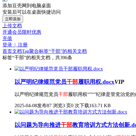
添加豆壳网到电脑桌面
安装后可以在桌面快捷访问
立即添加
上传文档
开通会员
限时优惠
充值
登录 | 注册
首页
文档
Tag聚合标签
“干部”的相关文档
标签
“干部”
的相关文档，共396条
以严明纪律规范党员
干部
履职用权.docx
VIP
以严明纪律规范党员
干部
履职用权“”“”纪律是管党治党
2025-04-08发布
87 浏览
3 页
0 次下载
163.71 KB
以问题为导向推进
干部
教育培训方式方法创新.do