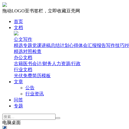
拖动LOGO至书签栏，立即收藏豆壳网
首页
文档
公文写作
精选专题
党课讲稿
总结计划
心得体会
汇报报告
写作技巧
P
精选
对照检查
办公文档
古籍医书
会计/财务
人力资源/行政
行业文档
光伏
免费简历模板
文章
公告
行业资讯
问答
专题
电脑桌面