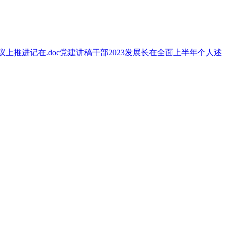
议上
推进
记在
.doc
党建
讲稿
干部
2023
发展
长在
全面
上半年
个人
述