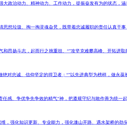
展的强大政治动力、精神动力、工作动力，提振奋发有为的状态，涵养
清一清思想垃圾、掏一掏灵魂旮旯，既带着忠诚履职的责任认真干事，
勃朝气和昂扬斗志，起而行之挑重担、“”攻坚克难攀高峰、开拓进取敢
样，做绝对忠诚、信仰坚定的捍卫者；“”以先进典型为榜样，做永葆初
下的责任感、争优争先争效的精气“神，把遵规守纪与敢作善为统一起
战略思维，强化知识更新、专业能力，强化逢山开路、遇水架桥的劲头