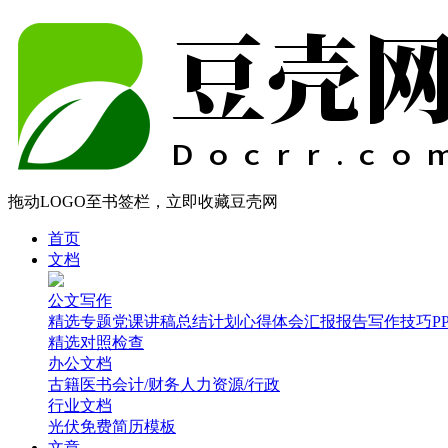
拖动LOGO至书签栏，立即收藏豆壳网
首页
文档
公文写作
精选专题
党课讲稿
总结计划
心得体会
汇报报告
写作技巧
P
精选
对照检查
办公文档
古籍医书
会计/财务
人力资源/行政
行业文档
光伏
免费简历模板
文章