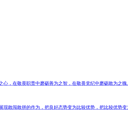
为之心，在敬畏职责中磨砺善为之智，在敬畏党纪中磨砺敢为之魄。2.
态、展现敢闯敢拼的作为，把良好态势变为比较优势，把比较优势变为