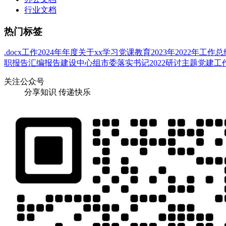
行业文档
热门标签
.docx
工作
2024年
年度
关于
xx
学习
党课
教育
2023年
2022年
工作总
职报告
汇编
报告
建设
中心组
市委
落实
书记
2022
研讨
主题
党建工
关注公众号
分享知识 传递快乐