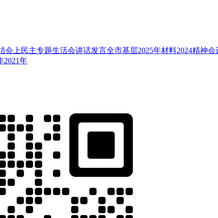
结
会上
民主
专题
生活会
讲话
发言
全市
基层
2025年
材料
2024
精神
会
作
2021年