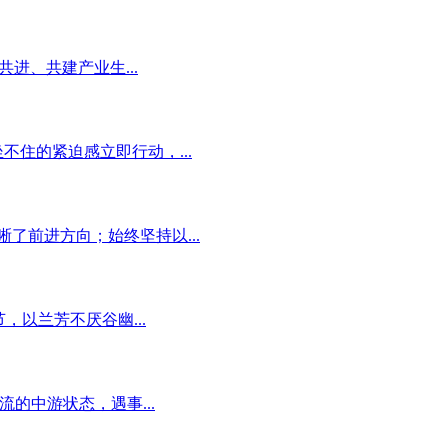
共进、共建产业生...
不住的紧迫感立即行动，...
了前进方向；始终坚持以...
，以兰芳不厌谷幽...
流的中游状态，遇事...