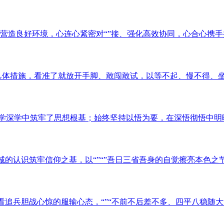
服务、营造良好环境，心连心紧密对“”接、强化高效协同，心合心携手
制定具体措施，看准了就放开手脚、敢闯敢试，以等不起、慢不得、坐
，在勤学深学中筑牢了思想根基；始终坚持以悟为要，在深悟彻悟中明晰
党忠诚的认识筑牢信仰之基，以“”“”吾日三省吾身的自觉擦亮本色之节
、后看追兵胆战心惊的服输心态，“”“不前不后差不多、四平八稳随大