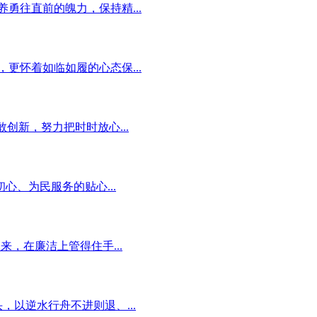
勇往直前的魄力，保持精...
更怀着如临如履的心态保...
创新，努力把时时放心...
心、为民服务的贴心...
来，在廉洁上管得住手...
，以逆水行舟不进则退、...