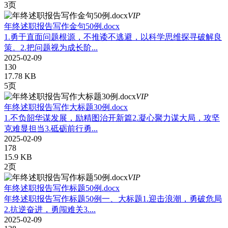
3页
VIP
年终述职报告写作金句50例.docx
1.勇于直面问题根源，不推诿不逃避，以科学思维探寻破解良
策。2.把问题视为成长阶...
2025-02-09
130
17.78 KB
5页
VIP
年终述职报告写作大标题30例.docx
1.不负韶华谋发展，励精图治开新篇2.凝心聚力谋大局，攻坚
克难显担当3.砥砺前行勇...
2025-02-09
178
15.9 KB
2页
VIP
年终述职报告写作标题50例.docx
年终述职报告写作标题50例一、大标题1.迎击浪潮，勇破危局
2.抗逆奋进，勇闯难关3....
2025-02-09