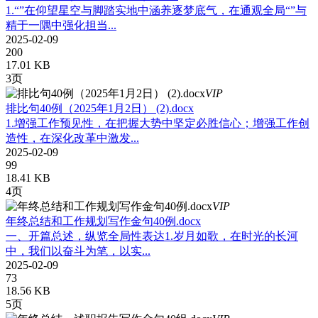
1.“”在仰望星空与脚踏实地中涵养逐梦底气，在通观全局“”与
精于一隅中强化担当...
2025-02-09
200
17.01 KB
3页
VIP
排比句40例（2025年1月2日） (2).docx
1.增强工作预见性，在把握大势中坚定必胜信心；增强工作创
造性，在深化改革中激发...
2025-02-09
99
18.41 KB
4页
VIP
年终总结和工作规划写作金句40例.docx
一、开篇总述，纵览全局性表达1.岁月如歌，在时光的长河
中，我们以奋斗为笔，以实...
2025-02-09
73
18.56 KB
5页