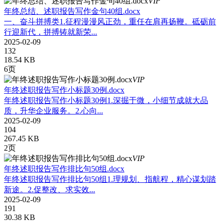
VIP
年终总结、述职报告写作金句40组.docx
一、奋斗拼搏类1.征程漫漫风正劲，重任在肩再扬鞭。砥砺前
行迎新代，拼搏铸就新荣...
2025-02-09
132
18.54 KB
6页
VIP
年终述职报告写作小标题30例.docx
年终述职报告写作小标题30例1.深掘于微，小细节成就大品
质，升华企业服务。2.心向...
2025-02-09
104
267.45 KB
2页
VIP
年终述职报告写作排比句50组.docx
年终述职报告写作排比句50组1.理规划、指航程，精心谋划踏
新途。2.促整改、求实效...
2025-02-09
191
30.38 KB