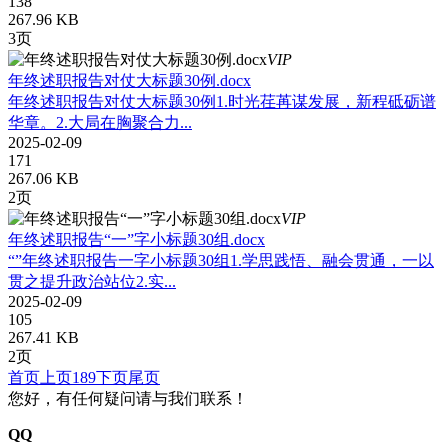
138
267.96 KB
3页
VIP
年终述职报告对仗大标题30例.docx
年终述职报告对仗大标题30例1.时光荏苒谋发展，新程砥砺谱
华章。2.大局在胸聚合力...
2025-02-09
171
267.06 KB
2页
VIP
年终述职报告“一”字小标题30组.docx
“”年终述职报告一字小标题30组1.学思践悟、融会贯通，一以
贯之提升政治站位2.实...
2025-02-09
105
267.41 KB
2页
首页
上页
189
下页
尾页
您好，有任何疑问请与我们联系！
QQ