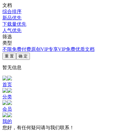
文档
综合排序
新品优先
下载量优先
人气优先
筛选
类型
不限
免费
付费
原创
VIP专享
VIP免费
优质文档
重 置
确 定
暂无信息
首页
分类
会员
我的
您好，有任何疑问请与我们联系！