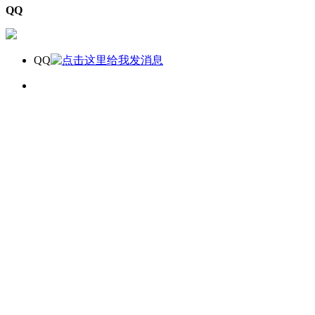
QQ
QQ