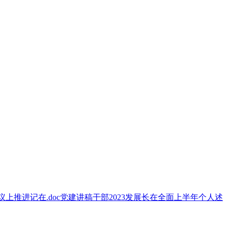
议上
推进
记在
.doc
党建
讲稿
干部
2023
发展
长在
全面
上半年
个人
述