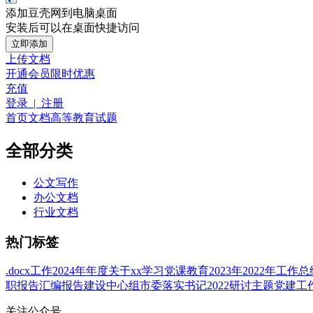
添加豆壳网到电脑桌面
安装后可以在桌面快捷访问
立即添加
上传文档
开通会员
限时优惠
充值
登录 | 注册
首页
文档
高等教育
试题
全部分类
公文写作
办公文档
行业文档
热门标签
.docx
工作
2024年
年度
关于
xx
学习
党课
教育
2023年
2022年
工作总
职报告
汇编
报告
建设
中心组
市委
落实
书记
2022
研讨
主题
党建工
关注公众号