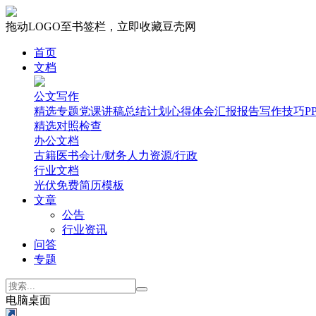
拖动LOGO至书签栏，立即收藏豆壳网
首页
文档
公文写作
精选专题
党课讲稿
总结计划
心得体会
汇报报告
写作技巧
P
精选
对照检查
办公文档
古籍医书
会计/财务
人力资源/行政
行业文档
光伏
免费简历模板
文章
公告
行业资讯
问答
专题
电脑桌面