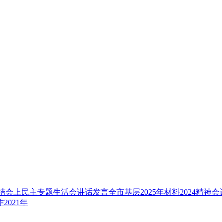
结
会上
民主
专题
生活会
讲话
发言
全市
基层
2025年
材料
2024
精神
会
作
2021年