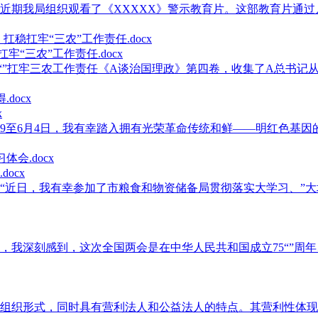
期我局组织观看了《XXXXX》警示教育片。这部教育片通过几
“三农”工作责任.docx
牢三农工作责任《A谈治国理政》第四卷，收集了A总书记从2020年
x
至6月4日，我有幸踏入拥有光荣革命传统和鲜——明红色基因的高
ocx
近日，我有幸参加了市粮食和物资储备局贯彻落实大学习、”大培
，我深刻感到，这次全国两会是在中华人民共和国成立75“”周年、
组织形式，同时具有营利法人和公益法人的特点。其营利性体现为