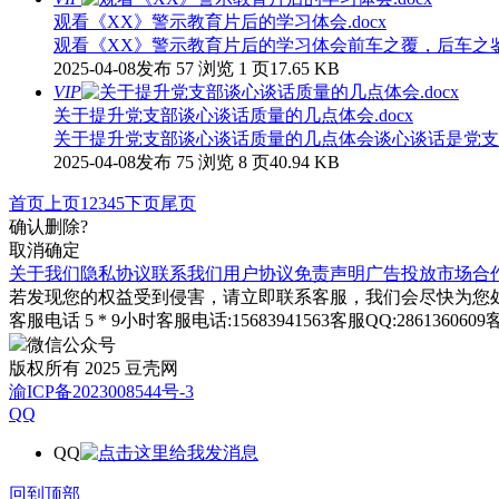
观看《XX》警示教育片后的学习体会.docx
观看《XX》警示教育片后的学习体会前车之覆，后车之鉴
2025-04-08发布
57 浏览
1 页
17.65 KB
VIP
关于提升党支部谈心谈话质量的几点体会.docx
关于提升党支部谈心谈话质量的几点体会谈心谈话是党支
2025-04-08发布
75 浏览
8 页
40.94 KB
首页
上页
1
2
3
4
5
下页
尾页
确认删除?
取消
确定
关于我们
隐私协议
联系我们
用户协议
免责声明
广告投放
市场合
若发现您的权益受到侵害，请立即联系客服，我们会尽快为您
客服电话 5 * 9小时
客服电话:15683941563
客服QQ:2861360609
客
微信公众号
版权所有 2025 豆壳网
渝ICP备2023008544号-3
QQ
QQ
回到顶部