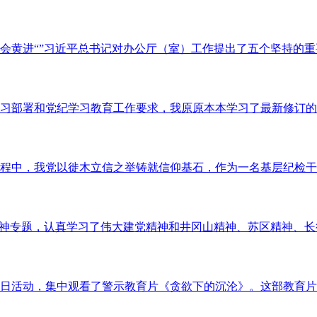
黄进“”习近平总书记对办公厅（室）工作提出了五个坚持的重要
习部署和党纪学习教育工作要求，我原原本本学习了最新修订的《
征程中，我党以徙木立信之举铸就信仰基石，作为一名基层纪检干部
神专题，认真学习了伟大建党精神和井冈山精神、苏区精神、长征
日活动，集中观看了警示教育片《贪欲下的沉沦》。这部教育片通