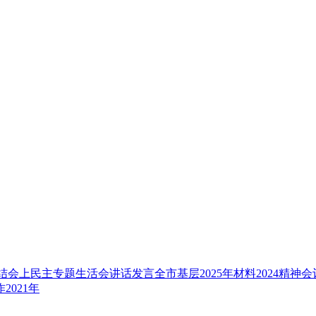
结
会上
民主
专题
生活会
讲话
发言
全市
基层
2025年
材料
2024
精神
会
作
2021年