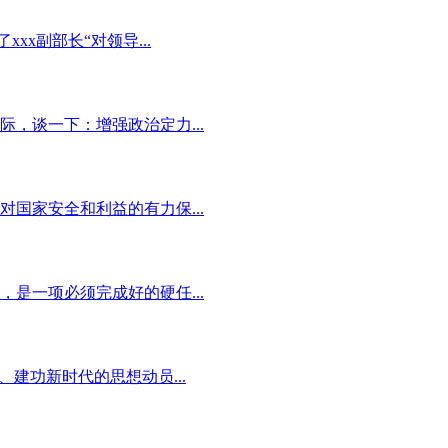
xx副部长“对领导...
，谈一下：增强政治定力...
国家安全和利益的有力保...
是一项必须完成好的硬任...
建功新时代的思想动员...