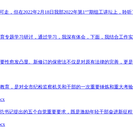
在2022年2月18日我部2022年第1“”期组工讲坛上，聆听了x
育专题学习研讨，通过学习，我深有体会，下面，我结合工作实际
要性愈发凸显。新修订的保密法不仅是对原有法律的完善，更是对
教育，是对全市纪检监察机关和干部的一次重要锤炼和重大考验，
总书记提出的五个自觉重要要求，既是激励年轻干部奋进新征程、