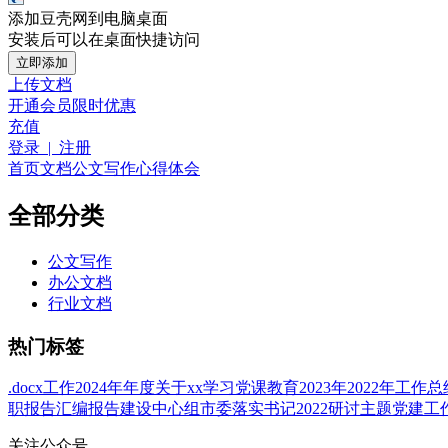
添加豆壳网到电脑桌面
安装后可以在桌面快捷访问
立即添加
上传文档
开通会员
限时优惠
充值
登录 | 注册
首页
文档
公文写作
心得体会
全部分类
公文写作
办公文档
行业文档
热门标签
.docx
工作
2024年
年度
关于
xx
学习
党课
教育
2023年
2022年
工作总
职报告
汇编
报告
建设
中心组
市委
落实
书记
2022
研讨
主题
党建工
关注公众号