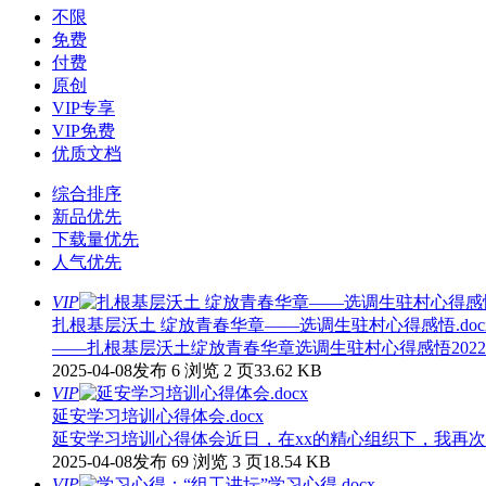
不限
免费
付费
原创
VIP专享
VIP免费
优质文档
综合排序
新品优先
下载量优先
人气优先
VIP
扎根基层沃土 绽放青春华章——选调生驻村心得感悟.doc
——扎根基层沃土绽放青春华章选调生驻村心得感悟202
2025-04-08发布
6 浏览
2 页
33.62 KB
VIP
延安学习培训心得体会.docx
延安学习培训心得体会近日，在xx的精心组织下，我再次
2025-04-08发布
69 浏览
3 页
18.54 KB
VIP