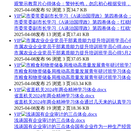
观警示教育片心得体会：警钟长鸣，勿忘初心根据安排，近
2025-04-08发布
92 浏览
3 页
34.7 KB
VIP
市委常委副市长学习《A谈治国理政》第四卷体会：扛稳扛牢
市委常委副市长学习《A谈治国理政》第四卷体会：扛稳“”扛
2025-04-08发布
13 浏览
4 页
17.41 KB
VIP
市属农业企业党员干部素质能力提升培训班学员心得.doc
市属农业企业党员干部素质能力提升培训班学员心得5月29
2025-04-08发布
96 浏览
3 页
37.05 KB
VIP
市粮食和物资储备局推动高质量发展青年研讨班学习体会.d
市粮食和物资储备局推动高质量发展青年研讨班学习体会“
2025-04-08发布
25 浏览
3 页
163.34 KB
VIP
省直机关2024年两会精神学习体会.docx
省直机关2024年两会精神学习体会通过几天来的认真学习
2025-04-08发布
19 浏览
2 页
18.36 KB
VIP
浅谈国有企业审计的三点体会.docx
浅谈国有企业审计的三点体会国有企业作为一种生产经营