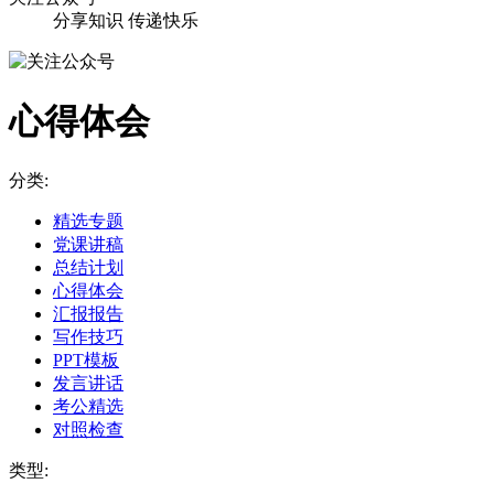
分享知识 传递快乐
心得体会
分类:
精选专题
党课讲稿
总结计划
心得体会
汇报报告
写作技巧
PPT模板
发言讲话
考公精选
对照检查
类型: