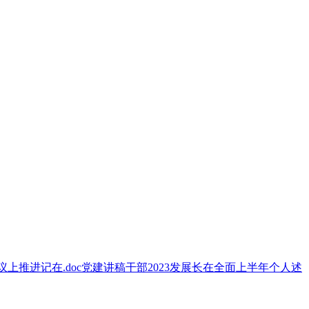
议上
推进
记在
.doc
党建
讲稿
干部
2023
发展
长在
全面
上半年
个人
述