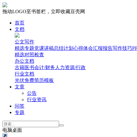
拖动LOGO至书签栏，立即收藏豆壳网
首页
文档
公文写作
精选专题
党课讲稿
总结计划
心得体会
汇报报告
写作技巧
P
精选
对照检查
办公文档
古籍医书
会计/财务
人力资源/行政
行业文档
光伏
免费简历模板
文章
公告
行业资讯
问答
专题
电脑桌面