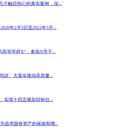
个触目惊心的真实案例，深...
2月3日至2022年5月...
等学府X“，参加X市干...
训、大落实推动高质量...
实现十四五规划目标任...
追求国有资产的保值和增...