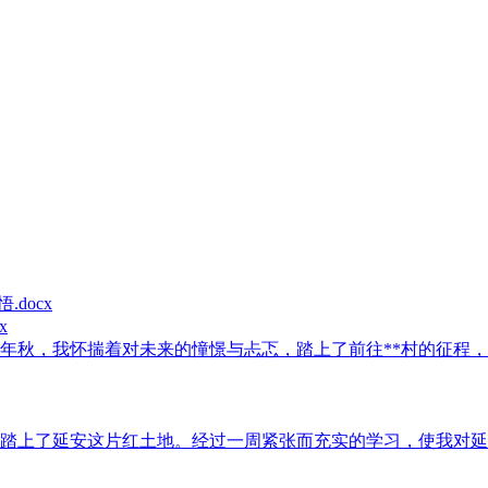
x
2年秋，我怀揣着对未来的憧憬与忐忑，踏上了前往**村的征程，成
踏上了延安这片红土地。经过一周紧张而充实的学习，使我对延安