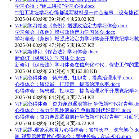
学习心得：“组工讲坛”学习心得.docx
“”组工讲坛学习心得都说写材料是一件苦差事，没有捷径可走，但
2025-04-08发布
39 浏览
4 页
20.02 KB
VIP
学习领会《条例》增强政治定力学习体会.docx
学习领会《条例》增强政治定力学习体会开展党纪学习教
2025-04-08发布
47 浏览
5 页
19.57 KB
VIP
新修订《保密法》学习体会.docx
新修订《保密法》学习体会在信息化时代，保密工作的重
2025-04-08发布
23 浏览
4 页
163.88 KB
VIP
心得体会：铸忠诚、扛职责，提高治理水平.docx
心得体会：铸忠诚、扛职责，提高治理水平开展党纪学习
2025-04-08发布
84 浏览
3 页
37.54 KB
VIP
心得体会：奋力奔跑逐浪前行 争做新时代好青年.docx
心得体会：奋力奔跑逐浪前行争做新时代好青年“”习近平
2025-04-08发布
18 浏览
3 页
34.72 KB
VIP
题-观警示教育片心得体会：警钟长鸣，勿忘初心.docx